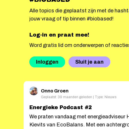
Alle topics die geplaatst zijn met de has
jouw vraag of tip binnen #biobased!
Log-in en praat mee!
Word gratis lid om onderwerpen of reactie
Inloggen
Sluit je aan
Onno Groen
Geplaatst: 39 maanden geleden | Type: Nieuws
Energieke Podcast #2
We praten vandaag met energieadviseur 
Kievits van EcoBalans. Met een achtergro