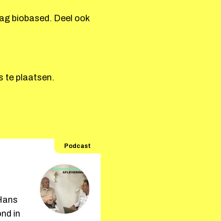
htag biobased. Deel ook
s te plaatsen.
Podcast
Hans
nd in