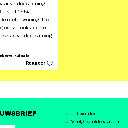
naar verduurzaming
 huis uit 1954
 de meter woning. De
aag om zo ook andere
oces van verduurzaming
ekewerkplaats
Reageer
EUWSBRIEF
Lid worden
Veelgestelde vragen