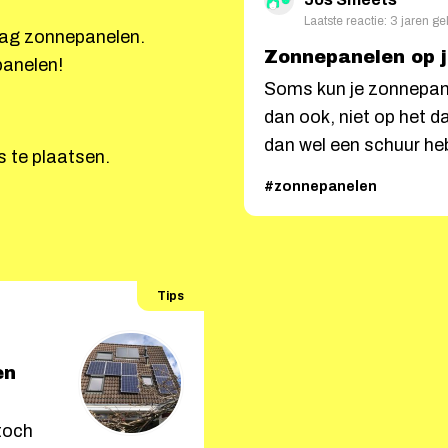
Laatste reactie: 3 jaren g
htag zonnepanelen.
Zonnepanelen op j
panelen!
Soms kun je zonnepan
dan ook, niet op het da
dan wel een schuur heb
s te plaatsen.
#zonnepanelen
Tips
en
toch