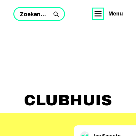
Menu
Zoeken...
CLUBHUIS
Jos Smeets